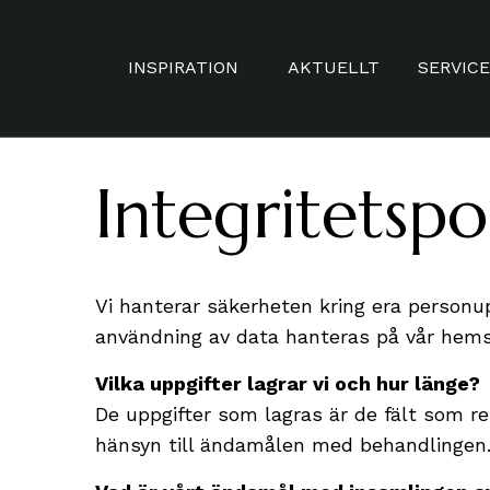
INSPIRATION
AKTUELLT
SERVICE
HERR
SKRÄDD
Integritetspo
DAM
MÅTTBE
VARUMÄRKEN
TIDSBO
Vi hanterar säkerheten kring era personu
DISTAN
användning av data hanteras på vår hemsid
STAMK
Vilka uppgifter lagrar vi och hur länge?
VAXNIN
De uppgifter som lagras är de fält som re
hänsyn till ändamålen med behandlingen