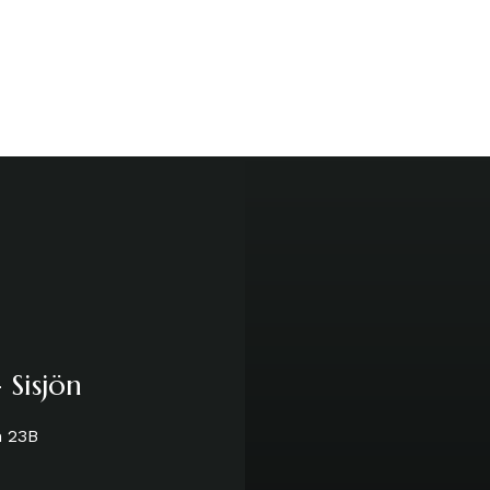
 Sisjön
n 23B