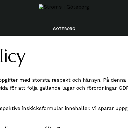
GÖTEBORG
ERI
licy
STÄLLNING
KNING
ppgifter med största respekt och hänsyn. På denna s
SKÖP
a för att följa gällande lagar och förordningar GDP
UND
G AV BARBOURJACKOR
spektive inskicksformulär innehåller. Vi sparar upp
.