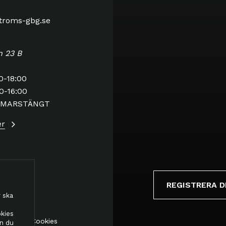
stroms-gbg.se
n 23 B
0-18:00
0-16:00
MMARSTÄNGT
er
REGISTRERA D
 ska
okies
etspolicy
Cookies
an du