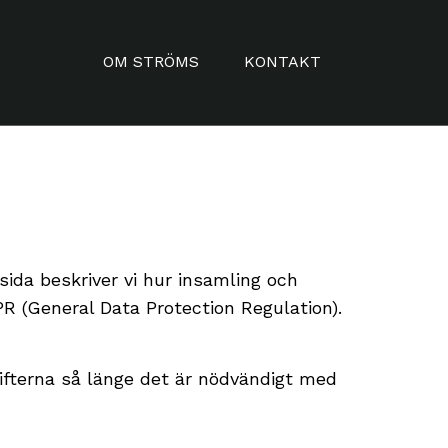
OM STRÖMS
KONTAKT
HISTORIA
KUNGSGATAN
KVALITÉ & URVAL
SISJÖN
IN ENGLISH
KONTAKT
ida beskriver vi hur insamling och
AUF DEUTSCH
R (General Data Protection Regulation).
gifterna så länge det är nödvändigt med