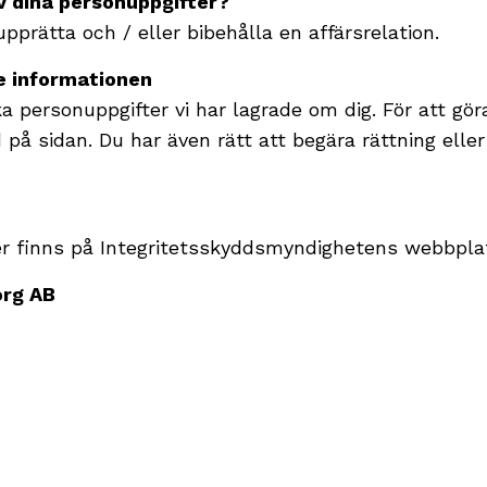
v dina personuppgifter?
upprätta och / eller bibehålla en affärsrelation.
de informationen
ka personuppgifter vi har lagrade om dig. För att gör
d på sidan. Du har även rätt att begära rättning elle
ter finns på Integritetsskyddsmyndighetens webbpla
org AB