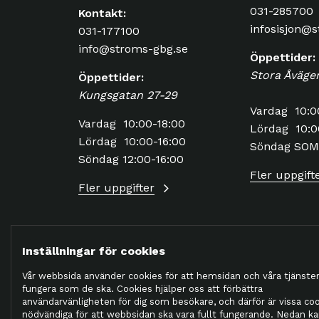
031-285700
Kontakt:
infosisjon@
031-177100
info@stroms-gbg.se
Öppettider:
Stora Åväge
Öppettider:
Kungsgatan 27-29
Vardag 10:0
Vardag 10:00-18:00
Lördag 10:0
Lördag 10:00-16:00
Söndag SO
Söndag 12:00-16:00
Fler uppgift
Fler uppgifter
Inställningar för cookies
Vår webbsida använder cookies för att hemsidan och våra tjänster
fungera som de ska. Cookies hjälper oss att förbättra
användarvänligheten för dig som besökare, och därför är vissa co
Integrit
2026 © Ströms
nödvändiga för att webbsidan ska vara fullt fungerande. Nedan k