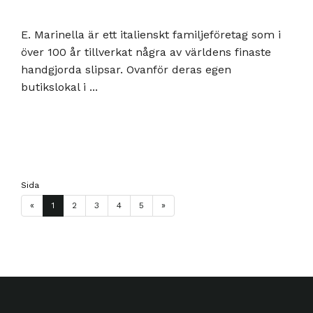
E. Marinella är ett italienskt familjeföretag som i
över 100 år tillverkat några av världens finaste
handgjorda slipsar. Ovanför deras egen
butikslokal i ...
Sida
«
1
2
3
4
5
»