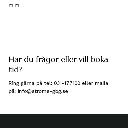
m.m.
Har du frågor eller vill boka
tid?
Ring gärna på tel:
031-177100
eller maila
på:
info@stroms-gbg.se