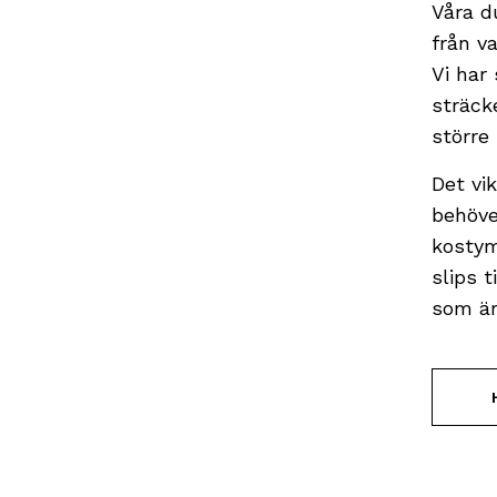
Våra d
från va
Vi har
sträcke
större
Det vi
behöve
kostym
slips t
som är