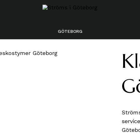
GÖTEBORG
ERI
Kl
STÄLLNING
G
KNING
SKÖP
UND
Ströms
G AV BARBOURJACKOR
servic
Götebo