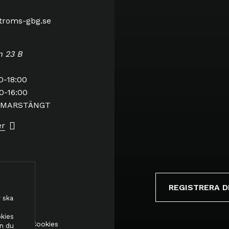
stroms-gbg.se
n 23 B
0-18:00
0-16:00
MMARSTÄNGT
er
REGISTRERA D
 ska
okies
etspolicy
Cookies
an du