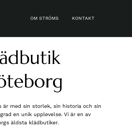
OM STRÖMS
KONTAKT
HISTORIA
KUNGSGATAN
ädbutik
KVALITÉ & URVAL
SISJÖN
öteborg
IN ENGLISH
KONTAKT
AUF DEUTSCH
 är med sin storlek, sin historia och sin
egrad en unik upplevelse. Vi är en av
rgs äldsta klädbutiker.