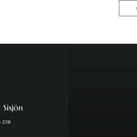
 Sisjön
n 23B