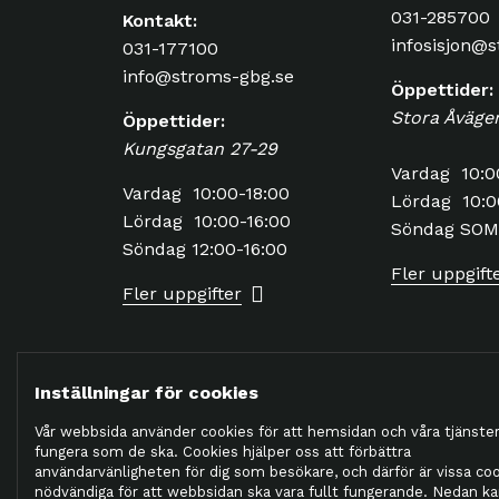
031-285700
Kontakt:
infosisjon@
031-177100
info@stroms-gbg.se
Öppettider:
Stora Åväge
Öppettider:
Kungsgatan 27-29
Vardag 10:0
Vardag 10:00-18:00
Lördag 10:0
Lördag 10:00-16:00
Söndag SO
Söndag 12:00-16:00
Fler uppgift
Fler uppgifter
Inställningar för cookies
Vår webbsida använder cookies för att hemsidan och våra tjänster
fungera som de ska. Cookies hjälper oss att förbättra
användarvänligheten för dig som besökare, och därför är vissa co
Integrit
2026 © Ströms
nödvändiga för att webbsidan ska vara fullt fungerande. Nedan k