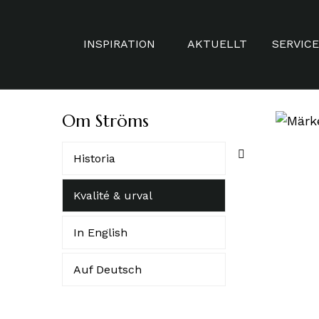
INSPIRATION
AKTUELLT
SERVICE
Om Ströms
HERR
SKRÄDD
DAM
MÅTTBE
Historia
VARUMÄRKEN
TIDSBO
Kvalité & urval
DISTAN
In English
STAMK
VAXNIN
Auf Deutsch