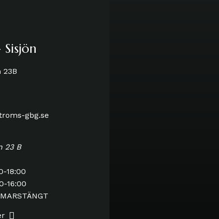
 Sisjön
n 23B
stroms-gbg.se
n 23 B
0-18:00
0-16:00
MMARSTÄNGT
er