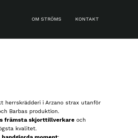
OM STRÖMS
KONTAKT
HISTORIA
KUNGSGATAN
KVALITÉ & URVAL
SISJÖN
IN ENGLISH
KONTAKT
AUF DEUTSCH
kt herrskrädderi i Arzano strax utanför
och Barbas produktion.
ns främsta skjorttillverkare
och
högsta kvalitet.
 4 handgjorda moment
: