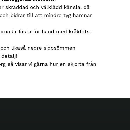
er skräddad och välklädd känsla, då
ch bidrar till att mindre tyg hamnar
rna är fästa för hand med kråkfots-
 och likaså nedre sidosömmen.
 detalj!
g så visar vi gärna hur en skjorta från