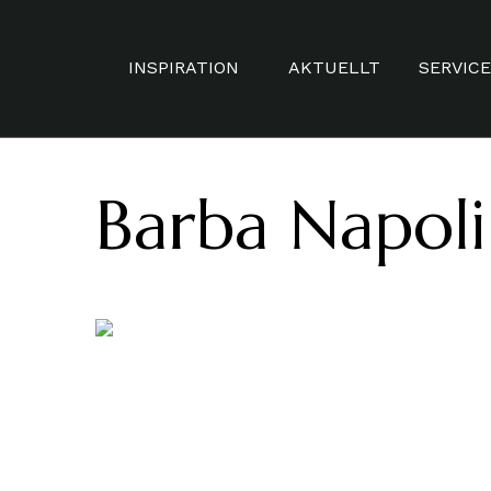
INSPIRATION
AKTUELLT
SERVICE
HERR
SKRÄDD
Barba Napoli
DAM
MÅTTBE
VARUMÄRKEN
TIDSBO
DISTAN
STAMK
VAXNIN