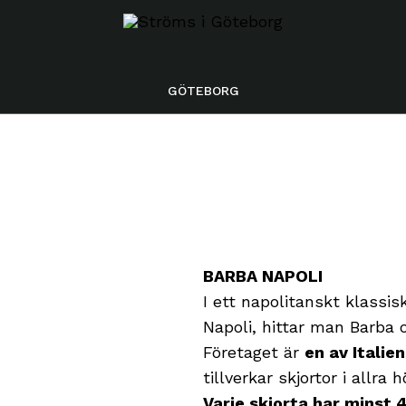
GÖTEBORG
ERI
STÄLLNING
KNING
SKÖP
BARBA NAPOLI
I ett napolitanskt klassis
UND
Napoli, hittar man Barba 
G AV BARBOURJACKOR
Företaget är
en av Italie
tillverkar skjortor i allra 
Varje skjorta har minst